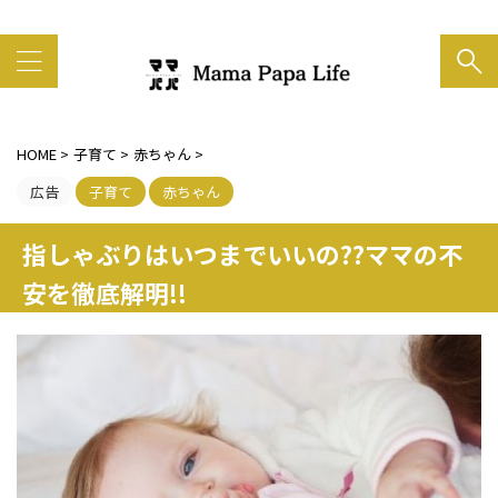
家族の笑顔がいちばん大事
HOME
>
子育て
>
赤ちゃん
>
広告
子育て
赤ちゃん
指しゃぶりはいつまでいいの??ママの不
安を徹底解明!!