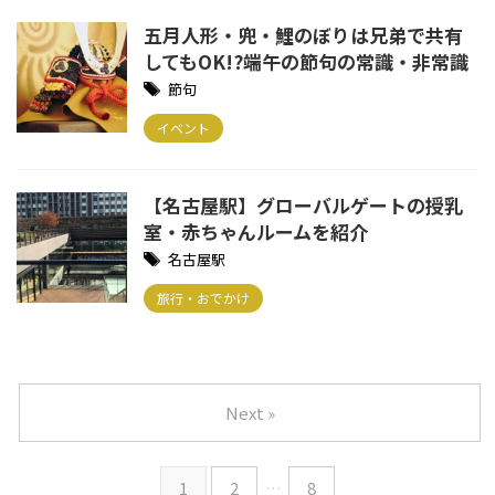
五月人形・兜・鯉のぼりは兄弟で共有
してもOK!?端午の節句の常識・非常識
節句
イベント
【名古屋駅】グローバルゲートの授乳
室・赤ちゃんルームを紹介
名古屋駅
旅行・おでかけ
Next »
1
2
…
8