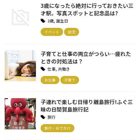
3歳になったら絶対に行っておきたい三
才駅。写真スポットと記念品は?
3歳
,
誕生日
イベント
幼児
子育てと仕事の両立がつらい…疲れた
ときの対処法は？
仕事
,
共働き
お仕事
子育て
子連れで楽しむ日帰り離島旅行!ふぐ三
昧の日間賀島旅行記
旅行
旅行・おでかけ