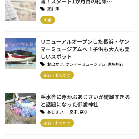
簿！スタート1か月目の結果…
家計簿
お金
リニューアルオープンした長浜・ヤン
マーミュージアムへ！子供も大人も楽
しいスポット
お出かけ
,
ヤンマーミュージアム
,
家族旅行
旅行・おでかけ
手水舎に浮かぶあじさいが綺麗すぎる
と話題になった御裳神社
あじさい
,
一宮市
,
祭り
旅行・おでかけ