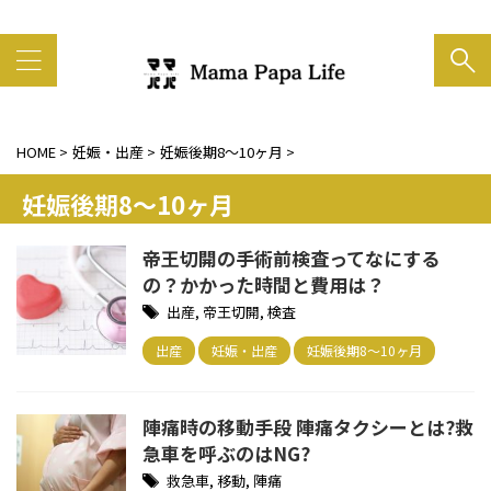
家族の笑顔がいちばん大事
HOME
>
妊娠・出産
>
妊娠後期8～10ヶ月
>
妊娠後期8～10ヶ月
帝王切開の手術前検査ってなにする
の？かかった時間と費用は？
出産
,
帝王切開
,
検査
出産
妊娠・出産
妊娠後期8～10ヶ月
陣痛時の移動手段 陣痛タクシーとは?救
急車を呼ぶのはNG?
救急車
,
移動
,
陣痛