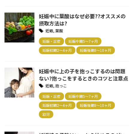
妊娠中に葉酸はなぜ必要??オススメの
摂取方法は?
妊娠
,
葉酸
妊娠・出産
妊娠中期5～7ヶ月
妊娠初期2～4ヶ月
妊娠後期8～10ヶ月
妊娠中に上の子を抱っこするのは問題
ない?抱っこをするときのコツと注意点
妊娠
,
抱っこ
妊娠・出産
妊娠中期5～7ヶ月
妊娠初期2～4ヶ月
妊娠後期8～10ヶ月
幼児