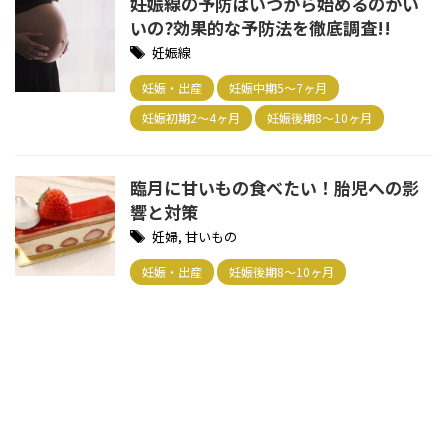
妊娠線の予防はいつから始めるのがい
いの?効果的な予防法を徹底調査!!
妊娠線
妊娠・出産
妊娠中期5～7ヶ月
妊娠初期2～4ヶ月
妊娠後期8～10ヶ月
臨月に甘いもの食べたい！胎児への影
響と対策
妊婦
,
甘いもの
妊娠・出産
妊娠後期8～10ヶ月