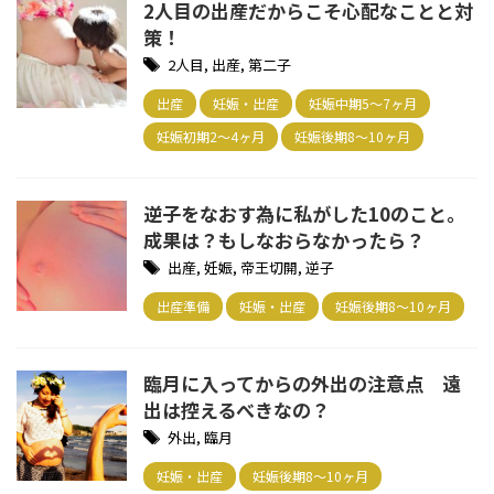
2人目の出産だからこそ心配なことと対
策！
2人目
,
出産
,
第二子
出産
妊娠・出産
妊娠中期5～7ヶ月
妊娠初期2～4ヶ月
妊娠後期8～10ヶ月
逆子をなおす為に私がした10のこと。
成果は？もしなおらなかったら？
出産
,
妊娠
,
帝王切開
,
逆子
出産準備
妊娠・出産
妊娠後期8～10ヶ月
臨月に入ってからの外出の注意点 遠
出は控えるべきなの？
外出
,
臨月
妊娠・出産
妊娠後期8～10ヶ月