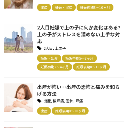
出産
妊娠・出産
妊娠後期8～10ヶ月
2人目妊娠で上の子に何か変化はある?
上の子がストレスを溜めない上手な対
応
2人目
,
上の子
妊娠・出産
妊娠中期5～7ヶ月
妊娠初期2～4ヶ月
妊娠後期8～10ヶ月
出産が怖い…出産の恐怖と痛みを和ら
げる方法
出産
,
後陣痛
,
恐怖
,
陣痛
出産
妊娠後期8～10ヶ月