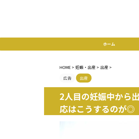
ホーム
HOME
>
妊娠・出産
>
出産
>
広告
出産
2人目の妊娠中から
応はこうするのが◎