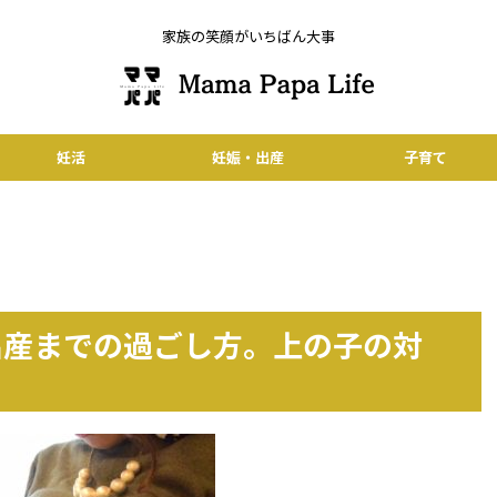
家族の笑顔がいちばん大事
妊活
妊娠・出産
子育て
出産までの過ごし方。上の子の対