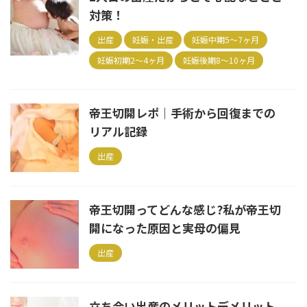
対策！
出産
妊娠・出産
妊娠中期5～7ヶ月
妊娠初期2～4ヶ月
妊娠後期8～10ヶ月
帝王切開レポ｜手術から回復までの
リアル記録
出産
帝王切開ってどんな感じ?私が帝王切
開になった原因と実母の偏見
出産
立ち会い出産のメリットデメリット