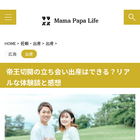
家族の笑顔がいちばん大事
HOME
>
妊娠・出産
>
出産
>
広告
出産
帝王切開の立ち会い出産はできる？リア
ルな体験談と感想