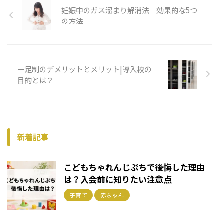
妊娠中のガス溜まり解消法｜効果的な5つ
の方法
一足制のデメリットとメリット|導入校の
目的とは？
新着記事
こどもちゃれんじぷちで後悔した理由
は？入会前に知りたい注意点
子育て
赤ちゃん