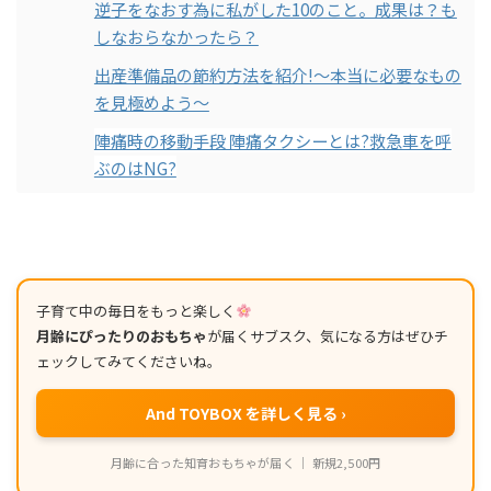
逆子をなおす為に私がした10のこと。成果は？も
しなおらなかったら？
出産準備品の節約方法を紹介!～本当に必要なもの
を見極めよう～
陣痛時の移動手段 陣痛タクシーとは?救急車を呼
ぶのはNG?
子育て中の毎日をもっと楽しく
月齢にぴったりのおもちゃ
が届くサブスク、気になる方はぜひチ
ェックしてみてくださいね。
And TOYBOX を詳しく見る ›
月齢に合った知育おもちゃが届く ｜ 新規2,500円