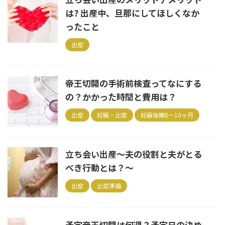
は? 出産中、旦那にしてほしくなか
ったこと
出産
帝王切開の手術前検査ってなにする
の？かかった時間と費用は？
出産
妊娠・出産
妊娠後期8～10ヶ月
立ち会い出産～夫の役割と夫がとる
べき行動とは？～
出産
出産準備
予定帝王切開は何週？予定日の決め