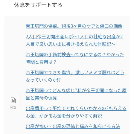
休息をサポートする
帝王切開の傷痕。術後3ヶ月のケアと傷口の画像
2人目帝王切開出産レポ～1人目の壮絶な出産が2
人目で良い思い出に書き換えられた体験記～
帝王切開の手術前検査ってなにするの？かかった
時間と費用は？
帝王切開でできた傷痕。激しいミミズ腫れはどう
なっていくのか!?
帝王切開ってどんな感じ?私が帝王切開になった原
因と実母の偏見
出産費用って平均でどれくらいかかるの?もらえる
お金、かかるお金を分かりやすく解説
出産が怖い…出産の恐怖と痛みを和らげる方法