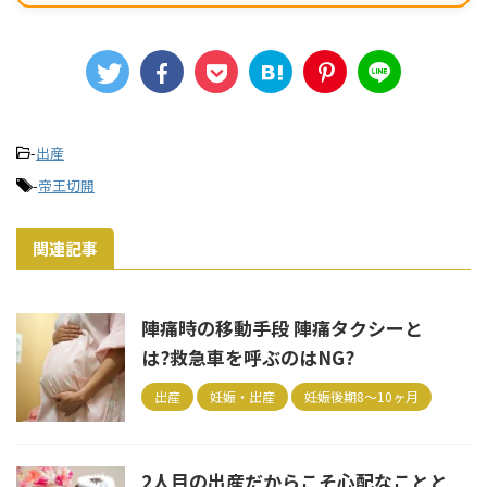
-
出産
-
帝王切開
関連記事
陣痛時の移動手段 陣痛タクシーと
は?救急車を呼ぶのはNG?
出産
妊娠・出産
妊娠後期8～10ヶ月
2人目の出産だからこそ心配なことと