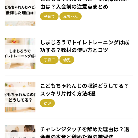
由は？入会前の注意点まとめ
子育て
赤ちゃん
しまじろうでトイレトレーニングは成
功する？教材の使い方とコツ
子育て
幼児
こどもちゃれんじの収納どうしてる？
スッキリ片付く方法4選
幼児
チャレンジタッチを辞めた理由は？退
会者の本音と辞めた後の学習法