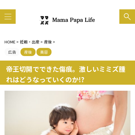
家族の笑顔がいちばん大事
HOME
>
妊娠・出産
>
産後
>
広告
産後
美容
帝王切開でできた傷痕。激しいミミズ腫
れはどうなっていくのか!?