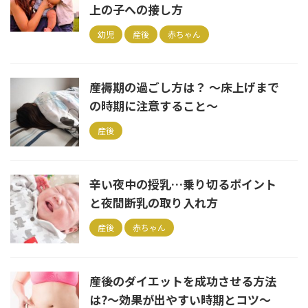
上の子への接し方
幼児
産後
赤ちゃん
産褥期の過ごし方は？ ～床上げまで
の時期に注意すること～
産後
辛い夜中の授乳…乗り切るポイント
と夜間断乳の取り入れ方
産後
赤ちゃん
産後のダイエットを成功させる方法
は?～効果が出やすい時期とコツ～