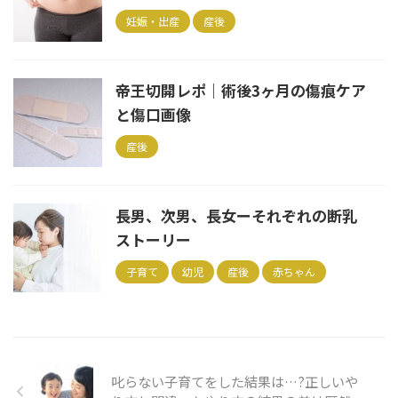
妊娠・出産
産後
帝王切開レポ｜術後3ヶ月の傷痕ケア
と傷口画像
産後
長男、次男、長女ーそれぞれの断乳
ストーリー
子育て
幼児
産後
赤ちゃん
叱らない子育てをした結果は…?正しいや