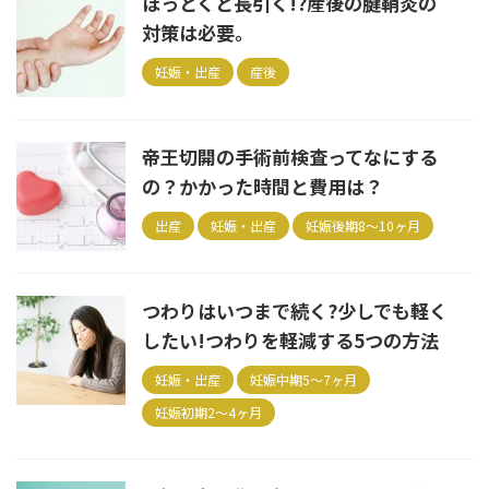
ほっとくと長引く!?産後の腱鞘炎の
対策は必要。
妊娠・出産
産後
帝王切開の手術前検査ってなにする
の？かかった時間と費用は？
出産
妊娠・出産
妊娠後期8～10ヶ月
つわりはいつまで続く?少しでも軽く
したい!つわりを軽減する5つの方法
妊娠・出産
妊娠中期5～7ヶ月
妊娠初期2～4ヶ月