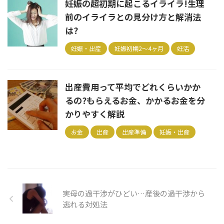
妊娠の超初期に起こるイライラ!生理
前のイライラとの見分け方と解消法
は?
妊娠・出産
妊娠初期2～4ヶ月
妊活
出産費用って平均でどれくらいかか
るの?もらえるお金、かかるお金を分
かりやすく解説
お金
出産
出産準備
妊娠・出産
実母の過干渉がひどい…産後の過干渉から
逃れる対処法