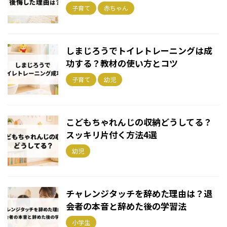
子育て
赤ちゃん
しまじろうでトイレトレーニングは成
功する？教材の使い方とコツ
子育て
幼児
こどもちゃれんじの収納どうしてる？
スッキリ片付く方法4選
幼児
チャレンジタッチを辞めた理由は？退
会者の本音と辞めた後の学習法
小学生