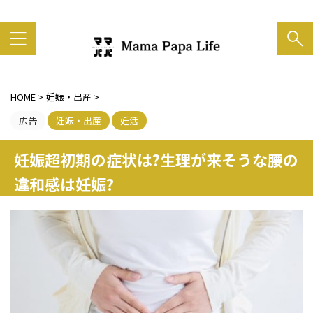
家族の笑顔がいちばん大事
HOME
>
妊娠・出産
>
広告
妊娠・出産
妊活
妊娠超初期の症状は?生理が来そうな腰の
違和感は妊娠?