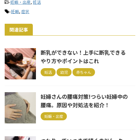
-
妊娠・出産
,
妊活
-
妊娠
,
症状
関連記事
断乳ができない！上手に断乳できる
やり方やポイントはこれ
妊活
幼児
赤ちゃん
妊婦さんの腰痛対策!つらい妊婦中の
腰痛。原因や対処法を紹介！
妊娠・出産