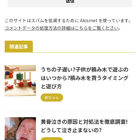
このサイトはスパムを低減するために Akismet を使っています。
コメントデータの処理方法の詳細はこちらをご覧ください
。
関連記事
うちの子遅い?子供が積み木で遊ぶの
はいつから?積み木を買うタイミング
と遊び方
赤ちゃん
黄昏泣きの原因と対処法を徹底調査!
どうして泣き止まないの?