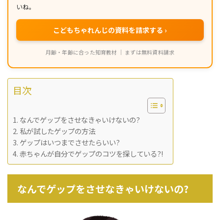
いね。
こどもちゃれんじの資料を請求する ›
月齢・年齢に合った知育教材 ｜ まずは無料資料請求
目次
なんでゲップをさせなきゃいけないの?
私が試したゲップの方法
ゲップはいつまでさせたらいい?
赤ちゃんが自分でゲップのコツを探している?!
なんでゲップをさせなきゃいけないの?