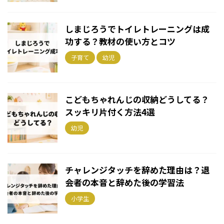
しまじろうでトイレトレーニングは成
功する？教材の使い方とコツ
子育て
幼児
こどもちゃれんじの収納どうしてる？
スッキリ片付く方法4選
幼児
チャレンジタッチを辞めた理由は？退
会者の本音と辞めた後の学習法
小学生