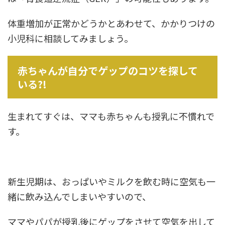
体重増加が正常かどうかとあわせて、かかりつけの
小児科に相談してみましょう。
赤ちゃんが自分でゲップのコツを探して
いる?!
生まれてすぐは、ママも赤ちゃんも授乳に不慣れで
す。
新生児期は、おっぱいやミルクを飲む時に空気も一
緒に飲み込んでしまいやすいので、
ママやパパが授乳後にゲップをさせて空気を出して