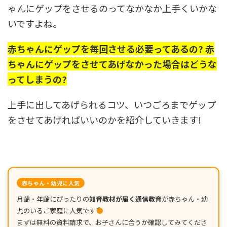
ゃんにゲップをさせるのってなかなか上手くいかな
いですよね。
赤ちゃんにゲップを毎回させる必要ってあるの? 赤
ちゃんにゲップをさせてあげなかった場合はどうな
ってしまうの?
上手に出してあげられるコツ、いつごろまでゲップ
をさせてあげればいいのかを紹介していきます!
赤ちゃん・幼児に人気
月齢・年齢にぴったりの
知育教材が届く通信教育
が赤ちゃん・幼
児のいるご家庭に人気です
まずは無料の資料請求で、お子さんに合うか確認してみてくださ