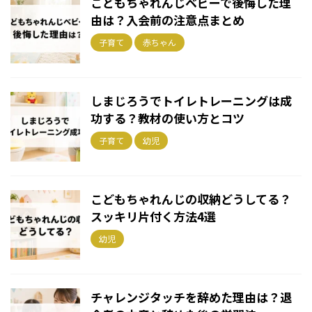
こどもちゃれんじベビーで後悔した理
由は？入会前の注意点まとめ
子育て
赤ちゃん
しまじろうでトイレトレーニングは成
功する？教材の使い方とコツ
子育て
幼児
こどもちゃれんじの収納どうしてる？
スッキリ片付く方法4選
幼児
チャレンジタッチを辞めた理由は？退