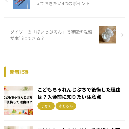
えておきたい4つのポイント
ダイソーの「ほいっぷるん」で濃密泡洗顔
が本当にできる⁉︎
新着記事
こどもちゃれんじぷちで後悔した理由
は？入会前に知りたい注意点
子育て
赤ちゃん