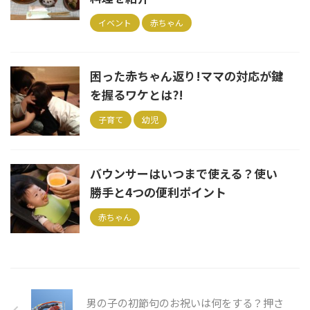
イベント
赤ちゃん
困った赤ちゃん返り!ママの対応が鍵
を握るワケとは?!
子育て
幼児
バウンサーはいつまで使える？使い
勝手と4つの便利ポイント
赤ちゃん
男の子の初節句のお祝いは何をする？押さ