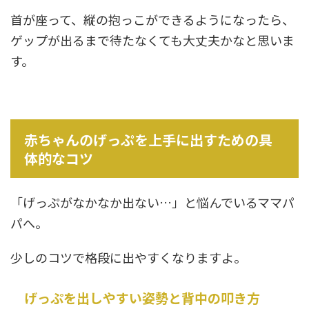
首が座って、縦の抱っこができるようになったら、
ゲップが出るまで待たなくても大丈夫かなと思いま
す。
赤ちゃんのげっぷを上手に出すための具
体的なコツ
「げっぷがなかなか出ない…」と悩んでいるママパ
パへ。
少しのコツで格段に出やすくなりますよ。
げっぷを出しやすい姿勢と背中の叩き方