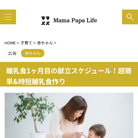
家族の笑顔がいちばん大事
HOME
>
子育て
>
赤ちゃん
>
広告
赤ちゃん
離乳食1ヶ月目の献立スケジュール！超簡
単&時短離乳食作り