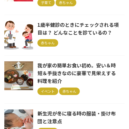
子育て
赤ちゃん
1歳半健診のときにチェックされる項
目は？ どんなことを診ているの？
赤ちゃん
我が家の簡単お食い初め。安い＆時
短＆手抜きなのに豪華で見栄えする
料理を紹介
イベント
赤ちゃん
新生児が冬に寝る時の服装・掛け布
団と注意点