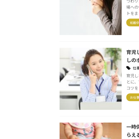
つわり
場への
トをま
妊娠中
育児
しの
仕
育児し
とに、
コツを
お仕
一時
らえ