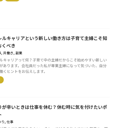
レルキャリアという新しい働き方は子育て主婦こそ知
おくべき
事
,
共働き
,
副業
ルキャリアって何？子育て中の主婦だからこそ始めやすい新しい
があります。会社員だった私が専業主婦になって気づいた、自分
働くヒントをお伝えします。
事
りが辛いときは仕事を休む？休む時に気を付けたいポ
ト
わり
,
仕事