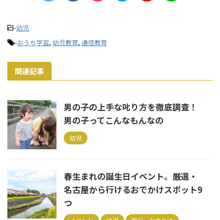
-
幼児
-
おうち学習
,
幼児教育
,
通信教育
関連記事
男の子の上手な叱り方を徹底調査！
男の子ってこんなもんなの
幼児
春生まれの誕生日イベント。厳選・
名古屋から行けるおでかけスポット9
つ