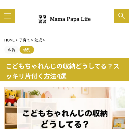
家族の笑顔がいちばん大事
HOME
>
子育て
>
幼児
>
広告
幼児
こどもちゃれんじの収納どうしてる？ス
ッキリ片付く方法4選