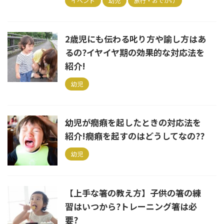
イベント
幼児
旅行・おでかけ
2歳児にも伝わる叱り方や諭し方はあ
るの?イヤイヤ期の効果的な対応法を
紹介!
幼児
幼児が癇癪を起したときの対応法を
紹介!癇癪を起すのはどうしてなの??
幼児
【上手な箸の教え方】子供の箸の練
習はいつから?トレーニング箸は必
要?