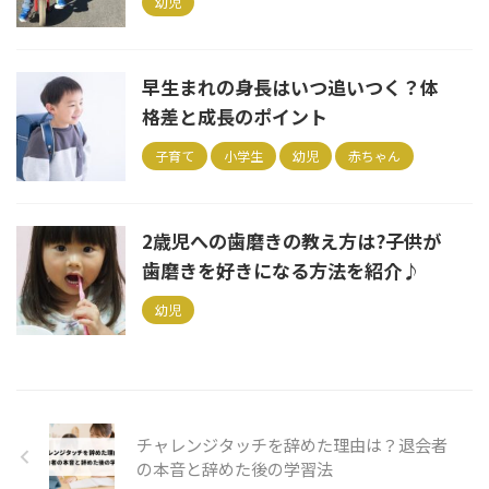
幼児
早生まれの身長はいつ追いつく？体
格差と成長のポイント
子育て
小学生
幼児
赤ちゃん
2歳児への歯磨きの教え方は?子供が
歯磨きを好きになる方法を紹介♪
幼児
チャレンジタッチを辞めた理由は？退会者
の本音と辞めた後の学習法