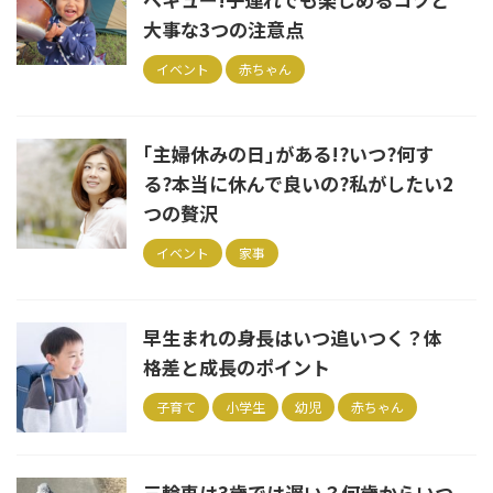
大事な3つの注意点
イベント
赤ちゃん
｢主婦休みの日｣がある!?いつ?何す
る?本当に休んで良いの?私がしたい2
つの贅沢
イベント
家事
早生まれの身長はいつ追いつく？体
格差と成長のポイント
子育て
小学生
幼児
赤ちゃん
三輪車は3歳では遅い？何歳からいつ