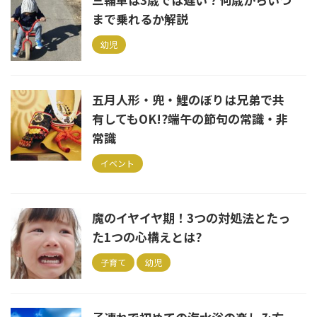
まで乗れるか解説
幼児
五月人形・兜・鯉のぼりは兄弟で共
有してもOK!?端午の節句の常識・非
常識
イベント
魔のイヤイヤ期！3つの対処法とたっ
た1つの心構えとは?
子育て
幼児