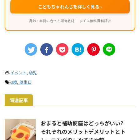
こどもちゃれんじを詳しく見る ›
月齢・年齢に合った知育教材 ｜ まずは無料資料請求
-
イベント
,
幼児
-
3歳
,
誕生日
関連記事
おまると補助便座はどっちがいい?
それぞれのメリットデメリットとト
レーニングのしやすさ比較