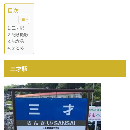
目次
三才駅
記念撮影
記念品
まとめ
三才駅