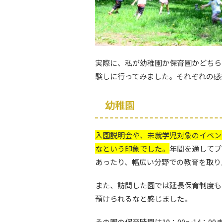
実際に、私が幼稚園か保育園かどちら
験しに行ってみました。それぞれの感
幼稚園
入園説明会や、未就学児対象のイベン
なという印象でした。
年間を通してプ
あったり、幅広い分野での教育を取り
また、訪問した園では延長保育制度も
預けられるなと感じました。
その園の保育時間は10：00～14：