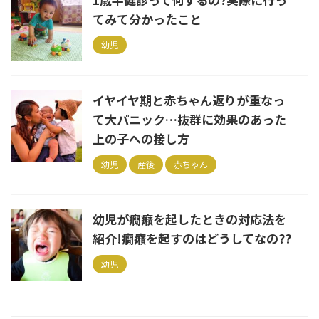
てみて分かったこと
幼児
イヤイヤ期と赤ちゃん返りが重なっ
て大パニック…抜群に効果のあった
上の子への接し方
幼児
産後
赤ちゃん
幼児が癇癪を起したときの対応法を
紹介!癇癪を起すのはどうしてなの??
幼児