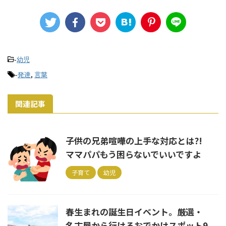
-
幼児
-
発達
,
言葉
関連記事
子供の兄弟喧嘩の上手な対応とは?!
ママパパもう困らないでいいですよ
子育て
幼児
春生まれの誕生日イベント。厳選・
名古屋から行けるおでかけスポット9