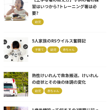
習はいつから?トレーニング箸は必
要?
幼児
5人家族のRSウイルス奮闘記
子育て
幼児
赤ちゃん
熱性けいれんで救急搬送。けいれん
の症状とその後の体調の変化
幼児
赤ちゃん
1歳半健診って何するの?実際に行っ