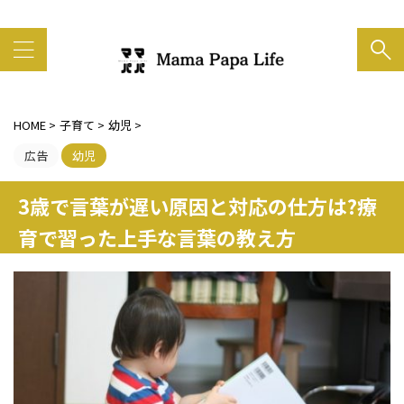
家族の笑顔がいちばん大事
HOME
>
子育て
>
幼児
>
広告
幼児
3歳で言葉が遅い原因と対応の仕方は?療
育で習った上手な言葉の教え方