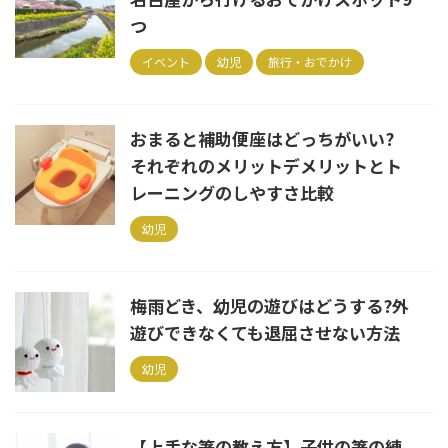
つ
イベント
幼児
旅行・おでかけ
おまると補助便座はどっちがいい?
それぞれのメリットデメリットとト
レーニングのしやすさ比較
幼児
梅雨どき、幼児の遊びはどうする?外
遊びできなくても退屈させない方法
幼児
【上手な箸の教え方】子供の箸の練