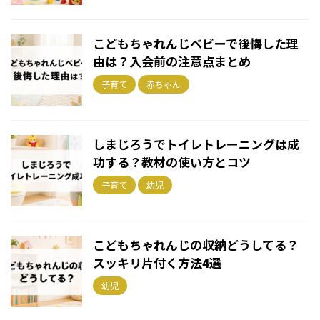
こどもちゃれんじベビーで後悔した理
由は？入会前の注意点まとめ
子育て
赤ちゃん
しまじろうでトイレトレーニングは成
功する？教材の使い方とコツ
子育て
幼児
こどもちゃれんじの収納どうしてる？
スッキリ片付く方法4選
幼児